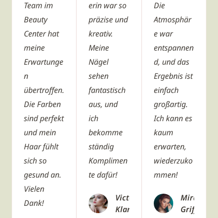
Team im
erin war so
Die
Beauty
präzise und
Atmosphär
Center hat
kreativ.
e war
meine
Meine
entspannen
Erwartunge
Nägel
d, und das
n
sehen
Ergebnis ist
übertroffen.
fantastisch
einfach
Die Farben
aus, und
großartig.
sind perfekt
ich
Ich kann es
und mein
bekomme
kaum
Haar fühlt
ständig
erwarten,
sich so
Komplimen
wiederzuko
gesund an.
te dafür!
mmen!
Vielen
Victoria
Miranda
Dank!
Klarke
Griffin