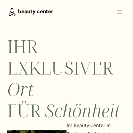
Zum
Main
Inhalt
Men
springen
IHR
EXKLUSIVER
Ort —
FÜR
Schönheit
Im Beauty Center in