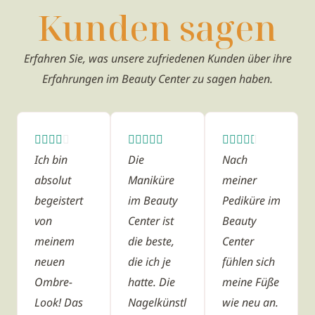
Kunden sagen
Erfahren Sie, was unsere zufriedenen Kunden über ihre
Erfahrungen im Beauty Center zu sagen haben.
4
5
4















Ich bin
Die
Nach
/
/
.
absolut
Maniküre
meiner
5
5
5
begeistert
im Beauty
Pediküre im
/
von
Center ist
Beauty
5
meinem
die beste,
Center
neuen
die ich je
fühlen sich
Ombre-
hatte. Die
meine Füße
Look! Das
Nagelkünstl
wie neu an.