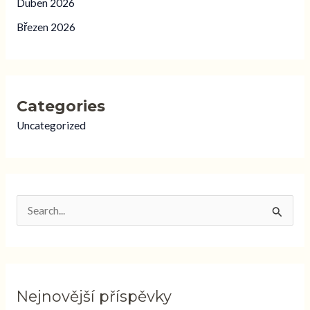
Duben 2026
Březen 2026
Categories
Uncategorized
V
y
h
l
Nejnovější příspěvky
e