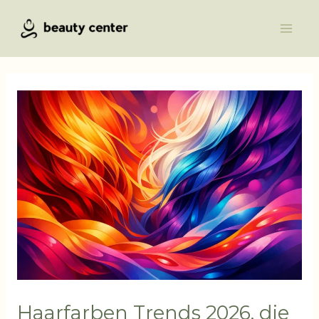
Přeskočit
Main
na
Men
obsah
Haarfarben Trends 2026, die