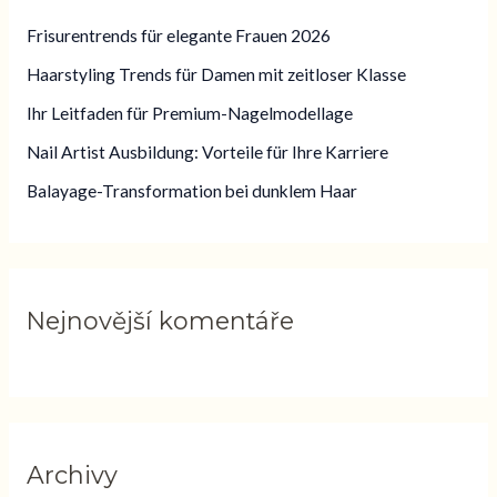
d
Frisurentrends für elegante Frauen 2026
a
Haarstyling Trends für Damen mit zeitloser Klasse
t
Ihr Leitfaden für Premium-Nagelmodellage
p
Nail Artist Ausbildung: Vorteile für Ihre Karriere
r
o
Balayage-Transformation bei dunklem Haar
:
Nejnovější komentáře
Archivy