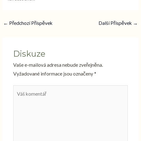
←
Předchozí Příspěvek
Další Příspěvek
→
Diskuze
Vaše e-mailová adresa nebude zveřejněna.
Vyžadované informace jsou označeny
*
Váš
komentář