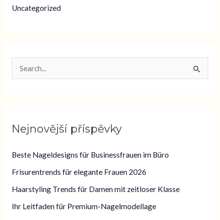
Uncategorized
V
y
h
l
Nejnovější příspěvky
e
d
Beste Nageldesigns für Businessfrauen im Büro
a
Frisurentrends für elegante Frauen 2026
t
Haarstyling Trends für Damen mit zeitloser Klasse
p
Ihr Leitfaden für Premium-Nagelmodellage
r