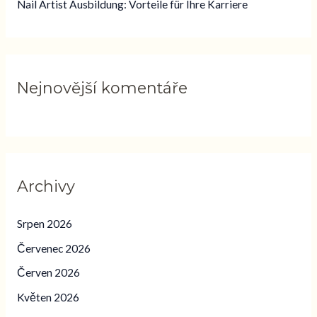
o
Nail Artist Ausbildung: Vorteile für Ihre Karriere
:
Nejnovější komentáře
Archivy
Srpen 2026
Červenec 2026
Červen 2026
Květen 2026