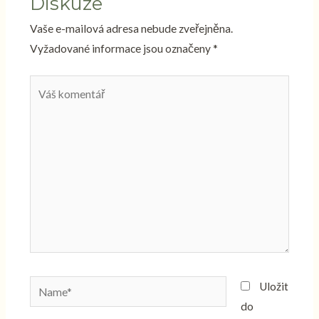
Diskuze
Vaše e-mailová adresa nebude zveřejněna.
Vyžadované informace jsou označeny
*
Váš
komentář
Name*
Uložit
do