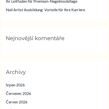
Ihr Leitfaden für Premium-Nagelmodellage
r
o
Nail Artist Ausbildung: Vorteile für Ihre Karriere
:
Nejnovější komentáře
Archivy
Srpen 2026
Červenec 2026
Červen 2026