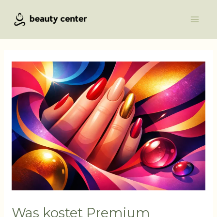
Přeskočit
Main
na
Men
obsah
Was kostet Premium