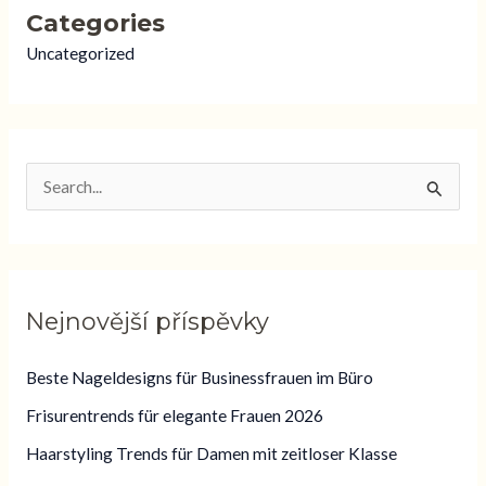
Categories
Uncategorized
V
y
h
l
Nejnovější příspěvky
e
d
Beste Nageldesigns für Businessfrauen im Büro
a
Frisurentrends für elegante Frauen 2026
t
Haarstyling Trends für Damen mit zeitloser Klasse
p