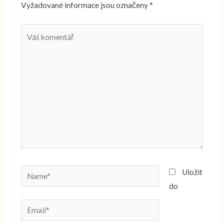
Vyžadované informace jsou označeny
*
Váš
komentář
Name*
Uložit
do
Email*