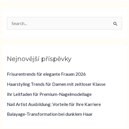
V
y
h
l
Nejnovější příspěvky
e
d
Frisurentrends für elegante Frauen 2026
a
Haarstyling Trends für Damen mit zeitloser Klasse
t
Ihr Leitfaden für Premium-Nagelmodellage
p
Nail Artist Ausbildung: Vorteile für Ihre Karriere
r
o
Balayage-Transformation bei dunklem Haar
: