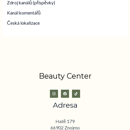
Zdroj kanálů (příspěvky)
Kanál komentářů
Česká lokalizace
Beauty Center
Adresa
Hatě 179
66902 Znojmo