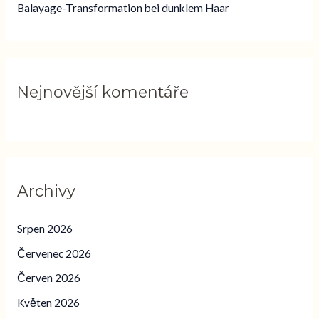
o
Balayage-Transformation bei dunklem Haar
:
Nejnovější komentáře
Archivy
Srpen 2026
Červenec 2026
Červen 2026
Květen 2026