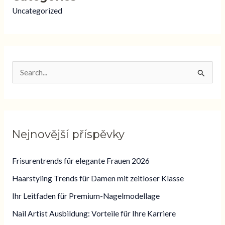
Uncategorized
V
y
h
l
Nejnovější příspěvky
e
d
Frisurentrends für elegante Frauen 2026
a
Haarstyling Trends für Damen mit zeitloser Klasse
t
Ihr Leitfaden für Premium-Nagelmodellage
p
Nail Artist Ausbildung: Vorteile für Ihre Karriere
r