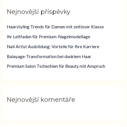
l
Nejnovější příspěvky
e
d
Haarstyling Trends für Damen mit zeitloser Klasse
a
Ihr Leitfaden für Premium-Nagelmodellage
t
Nail Artist Ausbildung: Vorteile für Ihre Karriere
p
Balayage-Transformation bei dunklem Haar
r
o
Premium Salon Tschechien für Beauty mit Anspruch
:
Nejnovější komentáře