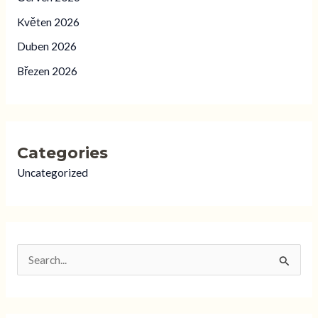
Květen 2026
Duben 2026
Březen 2026
Categories
Uncategorized
V
y
h