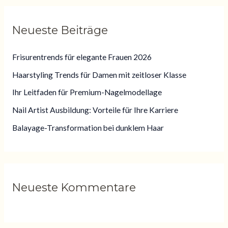
c
h
Neueste Beiträge
e
n
Frisurentrends für elegante Frauen 2026
n
Haarstyling Trends für Damen mit zeitloser Klasse
a
Ihr Leitfaden für Premium-Nagelmodellage
c
Nail Artist Ausbildung: Vorteile für Ihre Karriere
h
:
Balayage-Transformation bei dunklem Haar
Neueste Kommentare