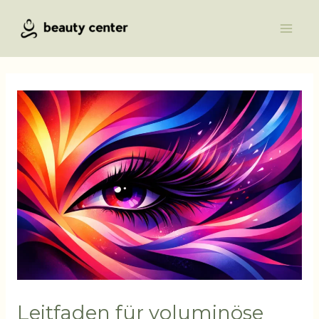
Zum
Main
Inhalt
Men
springen
Leitfaden für voluminöse