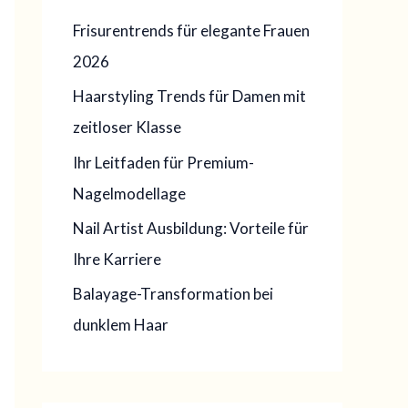
d
Frisurentrends für elegante Frauen
a
2026
t
Haarstyling Trends für Damen mit
p
zeitloser Klasse
r
o
Ihr Leitfaden für Premium-
:
Nagelmodellage
Nail Artist Ausbildung: Vorteile für
Ihre Karriere
Balayage-Transformation bei
dunklem Haar