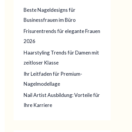
d
Beste Nageldesigns für
a
Businessfrauen im Büro
t
Frisurentrends für elegante Frauen
p
2026
r
o
Haarstyling Trends für Damen mit
:
zeitloser Klasse
Ihr Leitfaden für Premium-
Nagelmodellage
Nail Artist Ausbildung: Vorteile für
Ihre Karriere