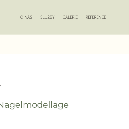
O NÁS
SLUŽBY
GALERIE
REFERENCE
 Nagelmodellage