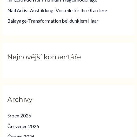
p
Nail Artist Ausbildung: Vorteile für Ihre Karriere
r
o
Balayage-Transformation bei dunklem Haar
:
Nejnovější komentáře
Archivy
Srpen 2026
Červenec 2026
Červen 2026