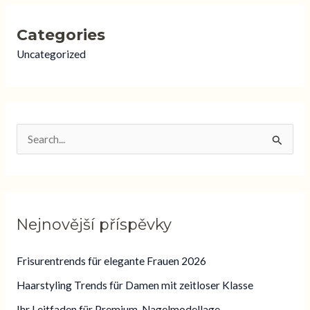
Categories
Uncategorized
V
y
h
l
Nejnovější příspěvky
e
d
Frisurentrends für elegante Frauen 2026
a
Haarstyling Trends für Damen mit zeitloser Klasse
t
Ihr Leitfaden für Premium-Nagelmodellage