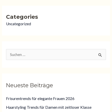
Categories
Uncategorized
S
u
c
h
Neueste Beiträge
e
n
Frisurentrends für elegante Frauen 2026
n
Haarstyling Trends für Damen mit zeitloser Klasse
a