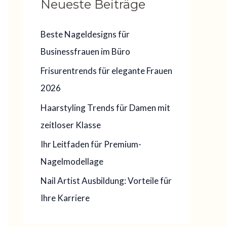
Neueste Beiträge
e
n
Beste Nageldesigns für
n
Businessfrauen im Büro
a
Frisurentrends für elegante Frauen
c
2026
h
:
Haarstyling Trends für Damen mit
zeitloser Klasse
Ihr Leitfaden für Premium-
Nagelmodellage
Nail Artist Ausbildung: Vorteile für
Ihre Karriere