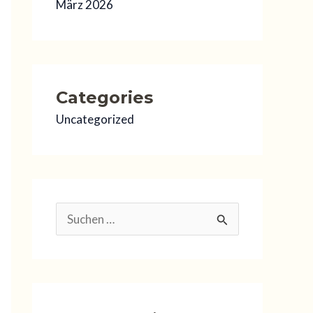
März 2026
Categories
Uncategorized
S
u
c
h