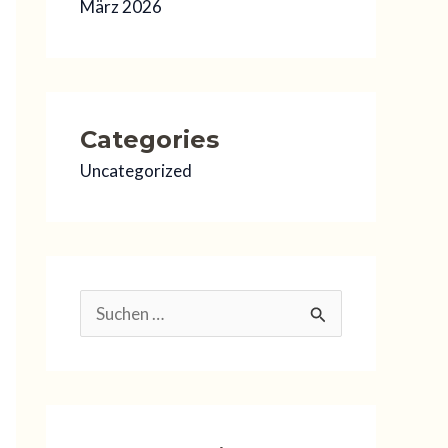
März 2026
Categories
Uncategorized
S
u
c
h