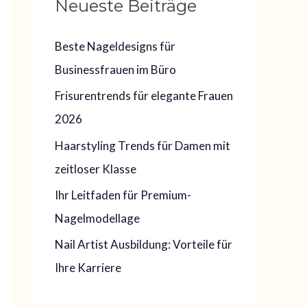
Neueste Beiträge
e
n
Beste Nageldesigns für
n
Businessfrauen im Büro
a
Frisurentrends für elegante Frauen
c
2026
h
:
Haarstyling Trends für Damen mit
zeitloser Klasse
Ihr Leitfaden für Premium-
Nagelmodellage
Nail Artist Ausbildung: Vorteile für
Ihre Karriere