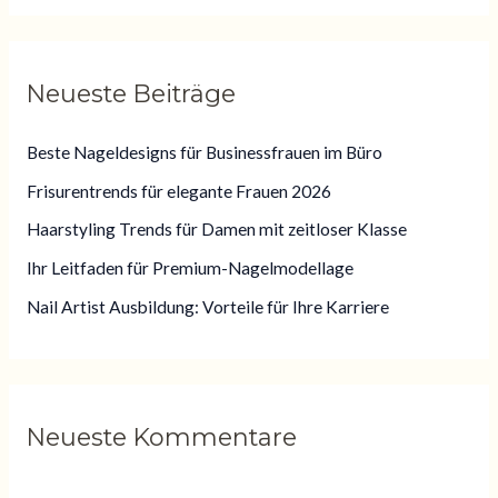
c
h
Neueste Beiträge
e
n
Beste Nageldesigns für Businessfrauen im Büro
n
Frisurentrends für elegante Frauen 2026
a
Haarstyling Trends für Damen mit zeitloser Klasse
c
Ihr Leitfaden für Premium-Nagelmodellage
h
:
Nail Artist Ausbildung: Vorteile für Ihre Karriere
Neueste Kommentare