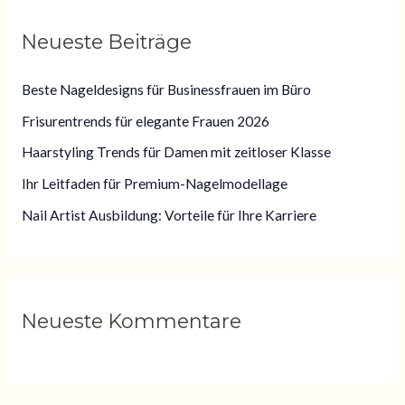
h
Neueste Beiträge
e
n
Beste Nageldesigns für Businessfrauen im Büro
n
Frisurentrends für elegante Frauen 2026
a
Haarstyling Trends für Damen mit zeitloser Klasse
c
Ihr Leitfaden für Premium-Nagelmodellage
h
:
Nail Artist Ausbildung: Vorteile für Ihre Karriere
Neueste Kommentare