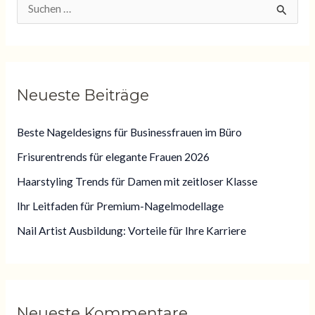
S
u
c
h
Neueste Beiträge
e
n
Beste Nageldesigns für Businessfrauen im Büro
n
Frisurentrends für elegante Frauen 2026
a
Haarstyling Trends für Damen mit zeitloser Klasse
c
Ihr Leitfaden für Premium-Nagelmodellage
h
:
Nail Artist Ausbildung: Vorteile für Ihre Karriere
Neueste Kommentare