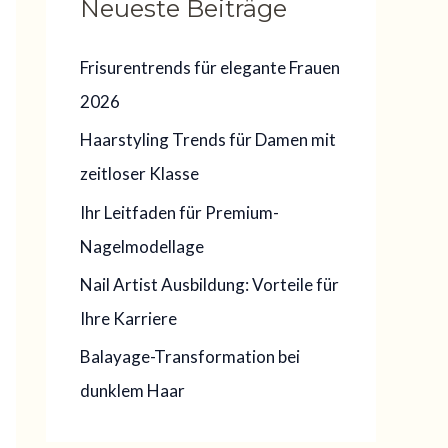
Neueste Beiträge
e
n
Frisurentrends für elegante Frauen
n
2026
a
Haarstyling Trends für Damen mit
c
zeitloser Klasse
h
:
Ihr Leitfaden für Premium-
Nagelmodellage
Nail Artist Ausbildung: Vorteile für
Ihre Karriere
Balayage-Transformation bei
dunklem Haar