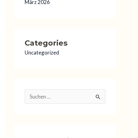
März 2026
Categories
Uncategorized
S
u
c
h