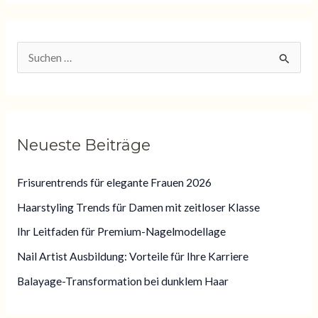
S
u
c
h
Neueste Beiträge
e
n
Frisurentrends für elegante Frauen 2026
n
Haarstyling Trends für Damen mit zeitloser Klasse
a
Ihr Leitfaden für Premium-Nagelmodellage
c
Nail Artist Ausbildung: Vorteile für Ihre Karriere
h
:
Balayage-Transformation bei dunklem Haar